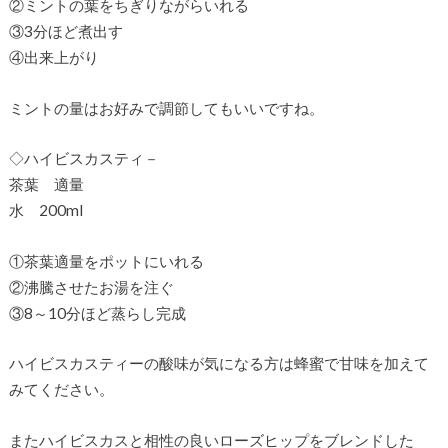
②ミントの葉をちぎりながらいれる
③3分ほど煮出す
④出来上がり
ミントの量はお好みで調節してもいいですね。
◇ハイビスカスティ－
茶葉 適量
水 200ml
①茶葉適量をポットにいれる
②沸騰させたお湯を注ぐ
③8～10分ほど蒸らし完成
ハイビスカスティーの酸味が気になる方は蜂蜜で甘味を加えて
みてください。
またハイビスカスと相性の良いローズヒップをブレンドした