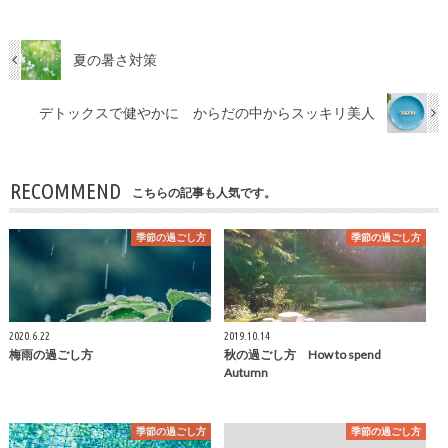
夏の暑さ対策
デトックスで健やかに からだの中からスッキリ美人
RECOMMEND
こちらの記事も人気です。
季節の過ごし方
季節の過ごし方
2020.6.22
2019.10.14
梅雨の過ごし方
秋の過ごし方 How to spend
Autumn
季節の過ごし方
季節の過ごし方