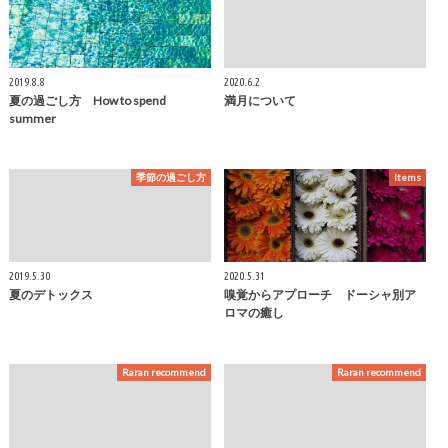
2019.8.8
2020.6.2
夏の過ごし方 How to spend
満月について
summer
季節の過ごし方
Items
2019.5.30
2020.5.31
夏のデトックス
嗅覚からアプローチ ドーシャ別ア
ロマの癒し
Raran recommend
Raran recommend